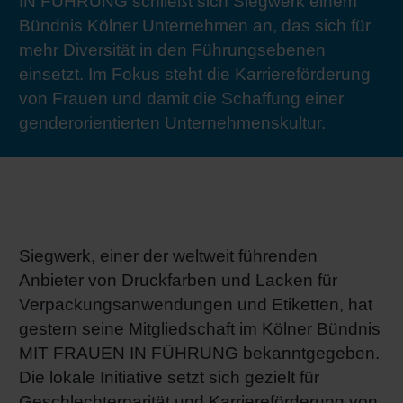
IN FÜHRUNG schließt sich Siegwerk einem
RETHINK PACKAGING
Bogenof
Standor
Ökolog
Schüler
Bündnis Kölner Unternehmen an, das sich für
mehr Diversität in den Führungsebenen
WEBSEITEN
einsetzt. Im Fokus steht die Karriereförderung
Tabakv
Bewerb
von Frauen und damit die Schaffung einer
SPRACHE
genderorientierten Unternehmenskultur.
Barrier
Wirtscha
Konzept
Siegwerk, einer der weltweit führenden
Anbieter von Druckfarben und Lacken für
Verpackungsanwendungen und Etiketten, hat
Umstieg
gestern seine Mitgliedschaft im Kölner Bündnis
MIT FRAUEN IN FÜHRUNG bekanntgegeben.
Oberflä
Die lokale Initiative setzt sich gezielt für
Geschlechterparität und Karriereförderung von