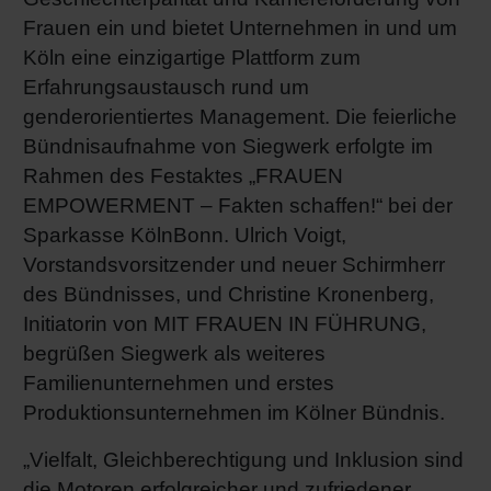
Frauen ein und bietet Unternehmen in und um
Shrink 
Köln eine einzigartige Plattform zum
Erfahrungsaustausch rund um
Erdöl-f
genderorientiertes Management. Die feierliche
Bündnisaufnahme von Siegwerk erfolgte im
Rahmen des Festaktes „FRAUEN
EMPOWERMENT – Fakten schaffen!“ bei der
Sparkasse KölnBonn. Ulrich Voigt,
Vorstandsvorsitzender und neuer Schirmherr
des Bündnisses, und Christine Kronenberg,
Initiatorin von MIT FRAUEN IN FÜHRUNG,
begrüßen Siegwerk als weiteres
Familienunternehmen und erstes
Produktionsunternehmen im Kölner Bündnis.
„Vielfalt, Gleichberechtigung und Inklusion sind
die Motoren erfolgreicher und zufriedener