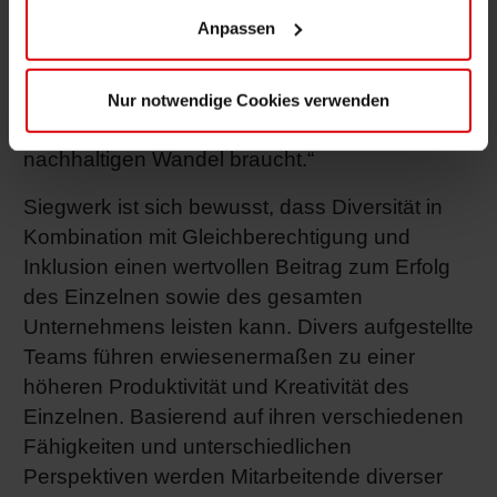
Wiedmann, sich für mehr Genderfairness,
Anpassen
Vielfalt und Chancengleichheit im
Unternehmen einzusetzen. Genau dieses
Commitment vonseiten der
Nur notwendige Cookies verwenden
Unternehmensspitze ist es, was es für einen
nachhaltigen Wandel braucht.“
Siegwerk ist sich bewusst, dass Diversität in
Kombination mit Gleichberechtigung und
Inklusion einen wertvollen Beitrag zum Erfolg
des Einzelnen sowie des gesamten
Unternehmens leisten kann. Divers aufgestellte
Teams führen erwiesenermaßen zu einer
höheren Produktivität und Kreativität des
Einzelnen. Basierend auf ihren verschiedenen
Fähigkeiten und unterschiedlichen
Perspektiven werden Mitarbeitende diverser