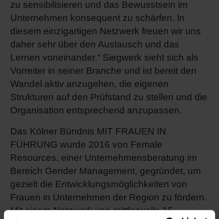
zu sensibilisieren und das Bewusstsein im
Unternehmen konsequent zu schärfen. In
diesem einzigartigen Netzwerk freuen wir uns
daher sehr über den Austausch und das
Lernen voneinander.“ Siegwerk sieht sich als
Vorreiter in seiner Branche und ist bereit den
Wandel aktiv anzugehen, die eigenen
Strukturen auf den Prüfstand zu stellen und die
Organisation entsprechend anzupassen.
Das Kölner Bündnis MIT FRAUEN IN
FÜHRUNG wurde 2016 von Female
Resources, einer Unternehmensberatung im
Bereich Gender Management, gegründet, um
gezielt die Entwicklungsmöglichkeiten von
Frauen in Unternehmen der Region zu fördern.
Mit einem Netzwerk von mittlerweile 15