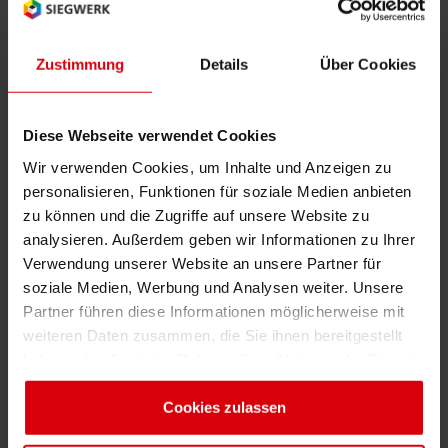
verschiedenen Unternehmen aus dem Kölner
Raum stellt das Bündnis eine einzigartige
Plattform für die lokale Wirtschaft dar, um sich
Zustimmung
Details
Über Cookies
branchenübergreifend über genderorientierte
Personalpolitik und Förderung von Frauen im
Diese Webseite verwendet Cookies
Speziellen auszutauschen und den Wandel in
Wir verwenden Cookies, um Inhalte und Anzeigen zu
der Gesellschaft weiter voranzutreiben.
personalisieren, Funktionen für soziale Medien anbieten
„Wir freuen uns, mit Siegwerk ein weiteres
zu können und die Zugriffe auf unsere Website zu
analysieren. Außerdem geben wir Informationen zu Ihrer
führendes Unternehmen der Region in
Verwendung unserer Website an unsere Partner für
unserem Kreis aufzunehmen, das sich
soziale Medien, Werbung und Analysen weiter. Unsere
verpflichtet hat, den Frauenanteil in
Partner führen diese Informationen möglicherweise mit
Führungspositionen aktiv zu verbessern“, sagt
weiteren Daten zusammen, die Sie ihnen bereitgestellt
Christine Kronenberg, Gründerin von Female
haben oder die sie im Rahmen Ihrer Nutzung der Dienste
Resources und Initiatorin des Bündnisses MIT
gesammelt haben. Sie geben Einwilligung zu unseren
FRAUEN IN FÜHRUNG. „Besonders freut mich
Cookies, wenn Sie unsere Webseite weiterhin nutzen.
Cookies zulassen
das persönliche Engagement von Herrn Dr.