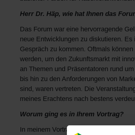
Herr Dr. Häp, wie hat Ihnen das Foru
Das Forum war eine hervorragende Gele
neue Entwicklungen zu diskutieren. Es i
Gespräch zu kommen. Oftmals können so
werden, um den Zukunftsmarkt mit inno
an Themen und Präsentatoren rund um d
bis hin zu den Anforderungen von Marken
sind, waren vertreten. Die Veranstaltu
meines Erachtens nach bestens verdeutl
Worum ging es in Ihrem Vortrag?
In meinem Vortrag habe ich mich mit d