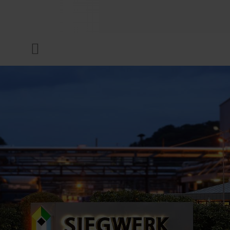
UNTERNEHMEN
Menü
DRUCKFARBEN & LACKE
NACHHALTIGKEIT
SERVICES
NEWS & MEDIEN
KARRIERE