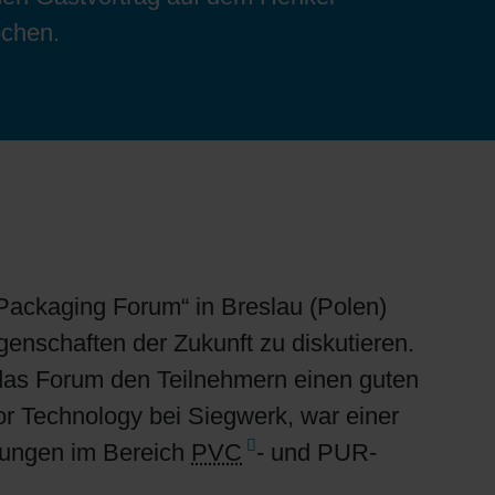
ochen.
Packaging Forum“ in Breslau (Polen)
nschaften der Zukunft zu diskutieren.
das Forum den Teilnehmern einen guten
or Technology bei Siegwerk, war einer
klungen im Bereich
PVC
- und PUR-