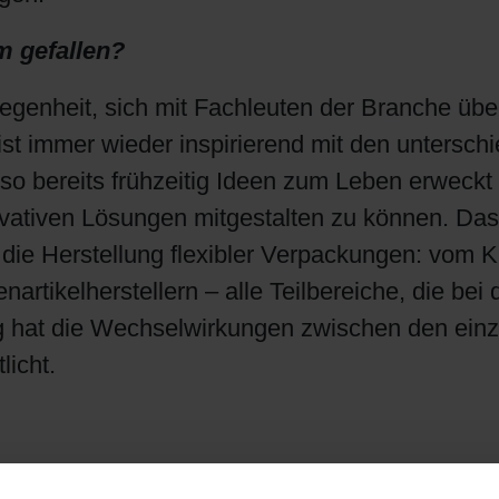
Shrink Sleeve Technology
m gefallen?
genheit, sich mit Fachleuten der Branche üb
Erdöl-freie Druckfarben: Eco Inks
st immer wieder inspirierend mit den untersch
 bereits frühzeitig Ideen zum Leben erweckt
vativen Lösungen mitgestalten zu können. Das
ie Herstellung flexibler Verpackungen: vom K
artikelherstellern – alle Teilbereiche, die bei
ng hat die Wechselwirkungen zwischen den ein
icht.
en neusten Entwicklungen im Bereich PVC- und