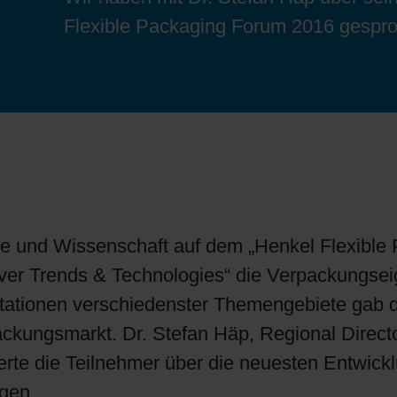
Bogenoffset
Standorte
Ökologische Lösungen
Schülerpraktikum
Flexible Packaging Forum 2016 gespr
Tabakverpackungen
Reduzierung der Umweltauswirkungen
Bewerbungsprozess
Barrierebeschichtungen
Wirtschaftliche Lieferketten
ie und Wissenschaft auf dem „Henkel Flexible 
Konzepte für Kreislaufwirtschaft
r Trends & Technologies“ die Verpackungseige
ntationen verschiedenster Themengebiete gab 
Umstieg auf Papier
ackungsmarkt. Dr. Stefan Häp, Regional Direct
erte die Teilnehmer über die neuesten Entwic
Oberflächendruck
gen.