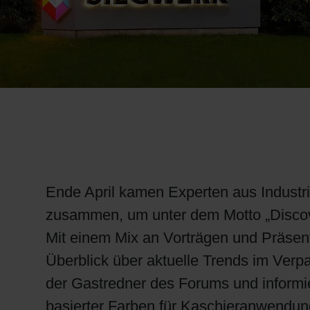
RETHINK PACKAGING
WEBSEITEN
SPRACHE
Ende April kamen Experten aus Industr
zusammen, um unter dem Motto „Discove
Mit einem Mix an Vorträgen und Präse
Überblick über aktuelle Trends im Verp
der Gastredner des Forums und informi
basierter Farben für Kaschieranwendun