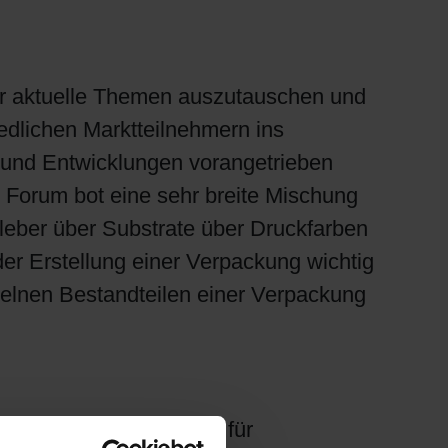
er aktuelle Themen auszutauschen und
iedlichen Marktteilnehmern ins
 und Entwicklungen vorangetrieben
 Forum bot eine sehr breite Mischung
leber über Substrate über Druckfarben
 der Erstellung einer Verpackung wichtig
zelnen Bestandteilen einer Verpackung
 PUR-basierter Farben für