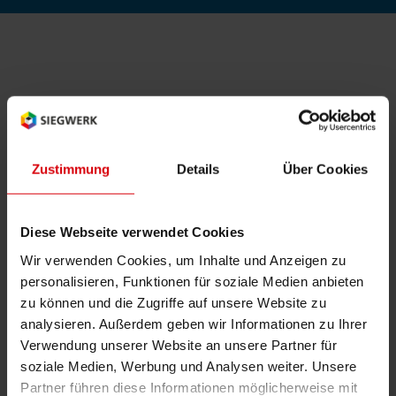
RETHINK PACKAGING
Bogenof
Standor
Ökolog
Schüler
WEBSEITEN
Tabakv
Bewerb
Ab sofort bietet Siegwerk seinen europäischen
SPRACHE
Kunden die Möglichkeit,
Barrier
Sicherheitsdatenblätter direkt im Bereich
Zustimmung
Details
Über Cookies
Produktsicherheit
online abzurufen. Nach
Wirtscha
Eingabe der Materialnummer kann das
entsprechende Sicherheitsdatenblatt als PDF
Diese Webseite verwendet Cookies
Konzept
angezeigt oder gedruckt werden.
Wir verwenden Cookies, um Inhalte und Anzeigen zu
personalisieren, Funktionen für soziale Medien anbieten
Das neue Feature ist ein zusätzlicher Service
zu können und die Zugriffe auf unsere Website zu
Umstieg
von Siegwerk für seine Kunden und völlig
analysieren. Außerdem geben wir Informationen zu Ihrer
unabhängig vom gesetzlich vorgeschriebenen
Verwendung unserer Website an unsere Partner für
Versand von Sicherheitsdatenblättern per Mail,
Oberflä
soziale Medien, Werbung und Analysen weiter. Unsere
Fax oder Brief.
Partner führen diese Informationen möglicherweise mit