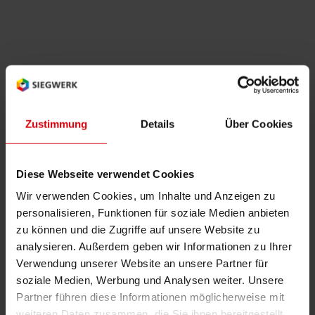
RETHINK PACKAGING
Bogenof
Standor
Ökolog
Schüler
WEBSEITEN
Tabakv
Bewerb
Neues "Low Migration" UV-Offset Gold und
Silber
SPRACHE
Barrier
"Low Migration"-Farben und -Lacke für Nestlé-
Zustimmung
Details
Über Cookies
und Maggi Produkte
Wirtscha
Was muss der Etiketten-Drucker über deutsche
Diese Webseite verwendet Cookies
Druckfarben-Regelung wissen?
Wir verwenden Cookies, um Inhalte und Anzeigen zu
Konzept
Siegwerks umfassendes UV-"Low Migration"-
personalisieren, Funktionen für soziale Medien anbieten
zu können und die Zugriffe auf unsere Website zu
Produktangebot
Umstieg
analysieren. Außerdem geben wir Informationen zu Ihrer
Neuer "Low Migration" UV-Relieflack
Verwendung unserer Website an unsere Partner für
soziale Medien, Werbung und Analysen weiter. Unsere
Neu: Siegwerk Web-Blog
Oberflä
Partner führen diese Informationen möglicherweise mit
weiteren Daten zusammen, die Sie ihnen bereitgestellt