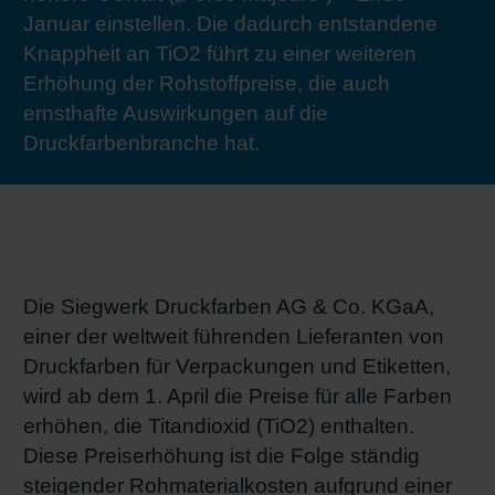
Januar einstellen. Die dadurch entstandene
RETHINK PACKAGING
Bogenof
Standor
Ökolog
Schüler
Knappheit an TiO2 führt zu einer weiteren
Erhöhung der Rohstoffpreise, die auch
WEBSEITEN
Tabakv
Bewerb
ernsthafte Auswirkungen auf die
Druckfarbenbranche hat.
SPRACHE
Barrier
Wirtscha
Die Siegwerk Druckfarben AG & Co. KGaA,
Konzept
einer der weltweit führenden Lieferanten von
Druckfarben für Verpackungen und Etiketten,
Umstieg
wird ab dem 1. April die Preise für alle Farben
erhöhen, die Titandioxid (TiO2) enthalten.
Diese Preiserhöhung ist die Folge ständig
Oberflä
steigender Rohmaterialkosten aufgrund einer