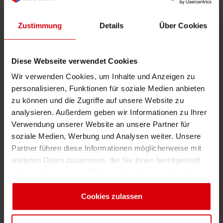
Lieferknappheit bei TiO2. Der Lieferant ist
bemüht, die Produktionsstätte so schnell wie
Zustimmung
Details
Über Cookies
möglich wieder in Stand zu setzen, aber die
Dauer des Produktionsstopps ist derzeit noch
Diese Webseite verwendet Cookies
nicht abzusehen. Auch zukünftig ist mit
deutlicher Lieferknappheit zu rechnen.
Wir verwenden Cookies, um Inhalte und Anzeigen zu
personalisieren, Funktionen für soziale Medien anbieten
„Wir bei Siegwerk arbeiten intensiv daran,
zu können und die Zugriffe auf unsere Website zu
fortlaufende Lieferungen von Titandioxid über
analysieren. Außerdem geben wir Informationen zu Ihrer
unser globales Lieferantennetzwerk
Verwendung unserer Website an unsere Partner für
soziale Medien, Werbung und Analysen weiter. Unsere
aufrechtzuerhalten. So können wir die
Partner führen diese Informationen möglicherweise mit
Belieferung für unsere aktuellen Kunden
weiteren Daten zusammen, die Sie ihnen bereitgestellt
sicherstellen. Wir arbeiten eng mit ihnen
haben oder die sie im Rahmen Ihrer Nutzung der Dienste
zusammen, um für jeden Fall die beste Lösung
gesammelt haben. Sie geben Einwilligung zu unseren
zu finden, indem wir die Nutzung von
Cookies, wenn Sie unsere Webseite weiterhin nutzen.
Cookies zulassen
alternativen Titandioxid-Güteklassen oder
Produkten anderer Qualitäten prüfen“, sagt