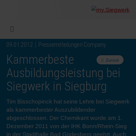
UNTERNEHMEN
Was wir
Digitald
Unser 
Siegwer
Lacke
Produk
Von Mul
Nachhal
Nachhal
Produkt
Arbeits
Service
Colorwe
Pressem
Karrier
Industr
Rethink
BERIC
DEUTS
Menü
09.01.2012
Pressemitteilungen Company
DRUCKFARBEN & LACKE
Flexibl
Untern
Compli
Märkte
Druckfa
Toolbox
Betrieb
Sichers
Digital 
Colorw
Presseb
Warum 
Industr
Wie wir
KUNDE
Kammerbeste
Zurück
NACHHALTIGKEIT
Liquid 
Zahlen 
Abfallr
Beratu
Messen
Fachkrä
Fachkra
In den 
INK S
Ausbildungsleistung bei
Siegwerk in Siegburg
SERVICES
Narrow
Group 
Deinkin
Mensch
CO2-Fu
Schulu
Einblick
Unsere
SIEGW
Tim Bisschopinck hat seine Lehre bei Siegwerk
NEWS & MEDIEN
Papier 
Geschi
PET-Rec
Zertifiz
Corpora
Technis
Podcast
Ausbild
Unsere
als kammerbester Auszubildender
abgeschlossen. Der Chemikant wurde am 1.
KARRIERE
Printme
Siegwer
Gedruck
Mitglie
Colorwe
Studier
Die Zuk
Dezember 2011 von der IHK Bonn/Rhein-Sieg
in der Stadthalle Bad Godesberg geehrt. Auch