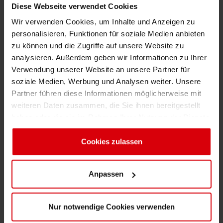
Diese Webseite verwendet Cookies
weiterhin die in der Umgebung ansässigen
Shrink 
Wir verwenden Cookies, um Inhalte und Anzeigen zu
Kunden bedienen.
personalisieren, Funktionen für soziale Medien anbieten
zu können und die Zugriffe auf unsere Website zu
Erdöl-f
Es ist zu erwarten, dass einige Veränderungen
analysieren. Außerdem geben wir Informationen zu Ihrer
in der Organisation notwendig sein werden.
Verwendung unserer Website an unsere Partner für
Diese Veränderungen, auch wenn sie nicht
soziale Medien, Werbung und Analysen weiter. Unsere
einfach sind, werden dazu beitragen, dass der
Partner führen diese Informationen möglicherweise mit
neue Standort Siegwerk Canada als Ganzes
weiteren Daten zusammen, die Sie ihnen bereitgestellt
haben oder die sie im Rahmen Ihrer Nutzung der Dienste
beim nachhaltigen Wachstum unterstützt.
gesammelt haben. Sie geben Einwilligung zu unseren
Darüber hinaus wird diese Umstrukturierung
Cookies, wenn Sie unsere Webseite weiterhin nutzen.
Cookies zulassen
dazu führen, dass Siegwerk Kanada mehr im
Einklang mit den organisatorischen Zielen des
Unternehmens steht. So können Synergien
Anpassen
von Kanada und den USA besser genutzt
werden.
Nur notwendige Cookies verwenden