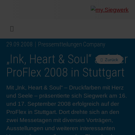
UNTERNEHMEN
Was wir
Digitald
Unser 
Siegwer
Lacke
Produk
Von Mul
Nachhal
Nachhal
Produkt
Arbeits
Service
Colorwe
Pressem
Karrier
Industr
Rethink
BERIC
ENGLI
Menü
29.09.2008
Pressemitteilungen Company
DRUCKFARBEN & LACKE
Flexibl
Untern
Compli
Märkte
Druckfa
Toolbox
Betrieb
Sichers
Digital 
Colorw
Presseb
Warum 
Industr
Wie wir
KUNDE
DEUTS
„Ink, Heart & Soul“ auf der
Zurück
NACHHALTIGKEIT
Liquid 
Zahlen 
Abfallr
Beratu
Messen
Fachkrä
Fachkra
In den 
INK S
ProFlex 2008 in Stuttgart
SERVICES
Narrow
Group 
Deinkin
Mensch
CO2-Fu
Schulu
Einblick
Unsere
SIEGW
Mit „Ink, Heart & Soul“ – Druckfarben mit Herz
und Seele – präsentierte sich Siegwerk am 16.
NEWS & MEDIEN
Papier 
Geschi
PET-Rec
Zertifiz
Corpora
Technis
Podcast
Ausbild
Unsere
und 17. September 2008 erfolgreich auf der
ProFlex in Stuttgart. Dort drehte sich an den
zwei Messetagen mit diversen Vorträgen,
KARRIERE
Printme
Siegwer
Gedruck
Mitglie
Colorwe
Studier
Die Zuk
Ausstellungen und weiteren interessanten