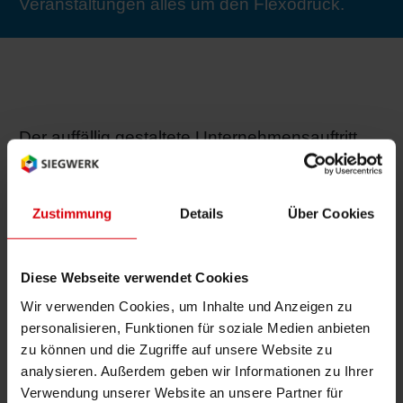
Veranstaltungen alles um den Flexodruck.
RETHINK PACKAGING
Bogenof
Standor
Ökolog
Schüler
WEBSEITEN
Tabakv
Bewerb
SPRACHE
Der auffällig gestaltete Unternehmensauftritt
Barrier
stand unter dem Motto „I love Flexo“ und damit
ganz im Zeichen der Flexodrucktechnik, deren
Wirtscha
Entwicklung Siegwerk vor 70 Jahren
Zustimmung
Details
Über Cookies
maßgeblich beeinflusste. Der Stand zog viele
Konzept
Besucher an, die sich nach den Siegwerk-
Diese Webseite verwendet Cookies
Kundenlösungen erkundigten und das
Wir verwenden Cookies, um Inhalte und Anzeigen zu
Fachgespräch suchten.
Umstieg
personalisieren, Funktionen für soziale Medien anbieten
zu können und die Zugriffe auf unsere Website zu
analysieren. Außerdem geben wir Informationen zu Ihrer
Oberflä
Verwendung unserer Website an unsere Partner für