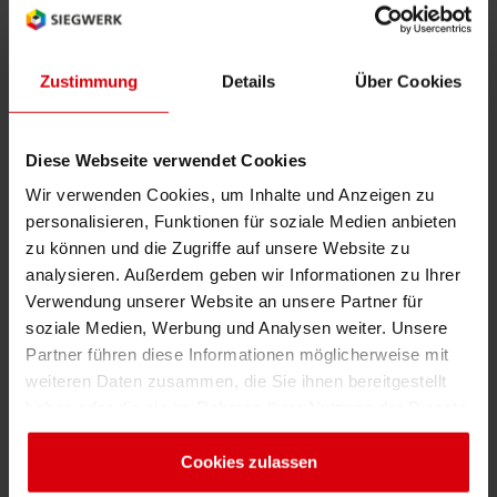
überdurchschnittliche HSE-Standards;
verkörpert hoch entwickelte Technologie,
Shrink 
Leistungsvermögen und Innovationsfähigkeit.
Zustimmung
Details
Über Cookies
Diese Botschaften wurden belegt durch
Erdöl-f
Druckmuster in Vitrinen und durch die
Teilnahme an diversen Foren, wie dem „Label
Diese Webseite verwendet Cookies
Summit and Forum“ sowie einem technischen
Wir verwenden Cookies, um Inhalte und Anzeigen zu
Seminar über nachhaltigen Verpackungsdruck.
personalisieren, Funktionen für soziale Medien anbieten
Zudem beantworteten Hildenbrand und Marco
zu können und die Zugriffe auf unsere Website zu
Si, bei Siegwerk für den Großraum China
analysieren. Außerdem geben wir Informationen zu Ihrer
verantwortlich, Fragen der Medien zum
Verwendung unserer Website an unsere Partner für
soziale Medien, Werbung und Analysen weiter. Unsere
Unternehmen und seinen Zielen in der Region.
Partner führen diese Informationen möglicherweise mit
weiteren Daten zusammen, die Sie ihnen bereitgestellt
Auch die China Print selbst hat einen neuen
haben oder die sie im Rahmen Ihrer Nutzung der Dienste
Höhepunkt für eine Druckfachmesse in China
gesammelt haben. Sie geben Einwilligung zu unseren
erreicht. Insgesamt ist die Anzahl der Aussteller
Cookies, wenn Sie unsere Webseite weiterhin nutzen.
Cookies zulassen
um 30 Prozent gestiegen: 1.284 Firmen aus 25