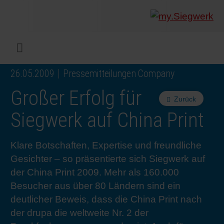
UNTERNEHMEN
Was wir
Digitald
Unser 
Siegwer
Lacke
Produk
Von Mul
Nachhal
Nachhal
Produkt
Arbeits
Service
Colorwe
Pressem
Karrier
Industr
Rethink
BERIC
ENGLI
Menü
26.05.2009
Pressemitteilungen Company
DRUCKFARBEN & LACKE
Flexibl
Untern
Compli
Märkte
Druckfa
Toolbox
Betrieb
Sichers
Digital 
Colorw
Presseb
Warum 
Industr
Wie wir
KUNDE
DEUTS
Großer Erfolg für
Zurück
NACHHALTIGKEIT
Liquid 
Zahlen 
Abfallr
Beratu
Messen
Fachkrä
Fachkra
In den 
INK S
Siegwerk auf China Print
SERVICES
Narrow
Group 
Deinkin
Mensch
CO2-Fu
Schulu
Einblick
Unsere
SIEGW
Klare Botschaften, Expertise und freundliche
Gesichter – so präsentierte sich Siegwerk auf
NEWS & MEDIEN
Papier 
Geschi
PET-Rec
Zertifiz
Corpora
Technis
Podcast
Ausbild
Unsere
der China Print 2009. Mehr als 160.000
Besucher aus über 80 Ländern sind ein
deutlicher Beweis, dass die China Print nach
KARRIERE
Printme
Siegwer
Gedruck
Mitglie
Colorwe
Studier
Die Zuk
der drupa die weltweite Nr. 2 der