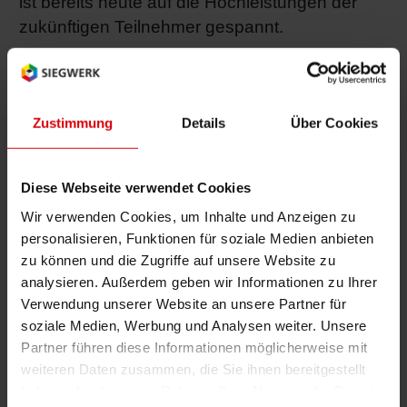
ist bereits heute auf die Hochleistungen der
zukünftigen Teilnehmer gespannt.
Mit über 120 Einreichungen in zahlreichen
Kategorien konnte die Bewerberzahl
Zustimmung
Details
Über Cookies
gegenüber dem letzten Jahr deutlich gesteigert
werden. Dies spiegle nicht nur die Kompetenz,
sondern auch den neu gewonnenen
Diese Webseite verwendet Cookies
Optimismus der Branche wieder, so ein
Wir verwenden Cookies, um Inhalte und Anzeigen zu
Mitglied der 20-köpfigen Fachjury. Mehrere
personalisieren, Funktionen für soziale Medien anbieten
hundert Repräsentanten aus der graphischen
zu können und die Zugriffe auf unsere Website zu
Zuliefer- und Herstellungsindustrie sowie
analysieren. Außerdem geben wir Informationen zu Ihrer
Vertreter bekannter Auftraggeber feierten im
Verwendung unserer Website an unsere Partner für
Grand Hyatt Berlin die Besten der Branche.
soziale Medien, Werbung und Analysen weiter. Unsere
Partner führen diese Informationen möglicherweise mit
weiteren Daten zusammen, die Sie ihnen bereitgestellt
haben oder die sie im Rahmen Ihrer Nutzung der Dienste
Über Siegwerk