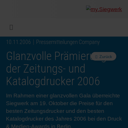
UNTERNEHMEN
Was wir
Digitald
Unser 
Siegwer
Lacke
Produk
Von Mul
Nachhal
Nachhal
Produkt
Arbeits
Service
Colorwe
Pressem
Karrier
Industr
Rethink
BERIC
DEUTS
Menü
10.11.2006
Pressemitteilungen Company
DRUCKFARBEN & LACKE
Flexibl
Untern
Compli
Märkte
Druckfa
Toolbox
Betrieb
Sichers
Digital 
Colorw
Presseb
Warum 
Industr
Wie wir
KUNDE
Glanzvolle Prämierung
Zurück
NACHHALTIGKEIT
Liquid 
Zahlen 
Abfallr
Beratu
Messen
Fachkrä
Fachkra
In den 
INK S
der Zeitungs- und
Katalogdrucker 2006
SERVICES
Narrow
Group 
Deinkin
Mensch
CO2-Fu
Schulu
Einblick
Unsere
SIEGW
Im Rahmen einer glanzvollen Gala überreichte
NEWS & MEDIEN
Papier 
Geschi
PET-Rec
Zertifiz
Corpora
Technis
Podcast
Ausbild
Unsere
Siegwerk am 19. Oktober die Preise für den
besten Zeitungsdrucker und den besten
KARRIERE
Printme
Siegwer
Gedruck
Mitglie
Colorwe
Studier
Die Zuk
Katalogdrucker des Jahres 2006 bei den Druck
& Medien-Awards in Berlin.