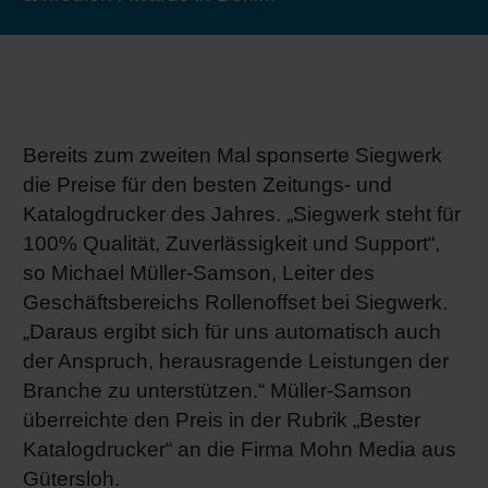
RETHINK PACKAGING
Bogenof
Standor
Ökolog
Schüler
WEBSEITEN
Tabakv
Bewerb
SPRACHE
Bereits zum zweiten Mal sponserte Siegwerk
Barrier
die Preise für den besten Zeitungs- und
Katalogdrucker des Jahres. „Siegwerk steht für
Wirtscha
100% Qualität, Zuverlässigkeit und Support“,
so Michael Müller-Samson, Leiter des
Geschäftsbereichs Rollenoffset bei Siegwerk.
Konzept
„Daraus ergibt sich für uns automatisch auch
der Anspruch, herausragende Leistungen der
Umstieg
Branche zu unterstützen.“ Müller-Samson
überreichte den Preis in der Rubrik „Bester
Katalogdrucker“ an die Firma Mohn Media aus
Oberflä
Gütersloh.