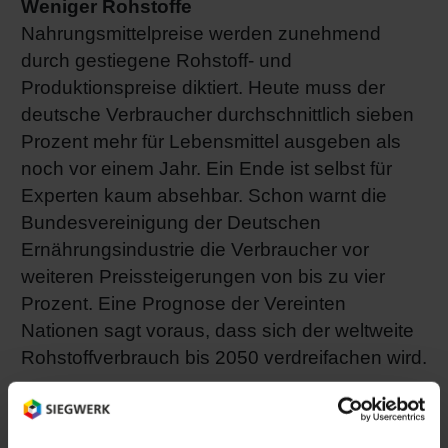
Weniger Rohstoffe
Nahrungsmittelpreise werden zunehmend
durch gestiegene Rohstoff- und
Produktionspreise diktiert. Heute muss der
deutsche Verbraucher durchschnittlich sieben
Prozent mehr für Lebensmittel ausgeben als
noch vor einem Jahr. Ein Ende ist selbst für
Experten kaum absehbar. Schon warnt die
Bundesvereinigung der Deutschen
Ernährungsindustrie die Verbraucher vor
weiteren Preissteigerungen von bis zu vier
Prozent. Eine Prognose der Vereinten
Nationen sagt voraus, dass sich der weltweite
Rohstoffverbrauch bis 2050 verdreifachen wird.
Steigende Preise
Marktexperten beobachten bereits seit