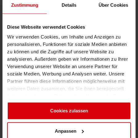
Monaten starke Preisschwankungen auf den
Zustimmung
Details
Über Cookies
globalen Rohstoffmärkten und haben mehrere
Ursachen für diese hohe Volatilität
Diese Webseite verwendet Cookies
ausgemacht.Sie sehen diese Entwicklungen
Wir verwenden Cookies, um Inhalte und Anzeigen zu
besonders vor dem Hintergrund wachsender
personalisieren, Funktionen für soziale Medien anbieten
Spekulationen an den weltweiten
zu können und die Zugriffe auf unsere Website zu
Rohstoffmärkten, der enorm gestiegenen
analysieren. Außerdem geben wir Informationen zu Ihrer
Nachfrage in Asien aber auch künstlich
Verwendung unserer Website an unsere Partner für
hervorgerufener Verknappung, die der
soziale Medien, Werbung und Analysen weiter. Unsere
Spekulation das Wort redet.Dieser Entwicklung
Partner führen diese Informationen möglicherweise mit
stehen Warenproduzenten und Verbraucher
weiteren Daten zusammen, die Sie ihnen bereitgestellt
haben oder die sie im Rahmen Ihrer Nutzung der Dienste
relativ hilflos gegenüber.
gesammelt haben. Sie geben Einwilligung zu unseren
Cookies, wenn Sie unsere Webseite weiterhin nutzen.
Cookies zulassen
Keine logischen Gründe
Die Entwicklung auf den Rohstoffmärkten hat
jedoch nicht nur Auswirkungen auf
Anpassen