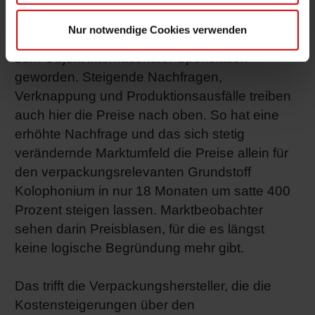
Lebensmittel. Längst sind andere Rohstoffe
wie Gold, Öl und Kupfer und auch
Nur notwendige Cookies verwenden
Grundrohstoffe in der Druckfarbenindustrie
zum Objekt internationaler Spekulation
geworden. Steigende Nachfragen,
Verknappung und Produktionsausfälle treiben
auch hier die Preise nach oben. So hat eine
erhöhte Nachfrage und das sich stetig
verändernde Marktumfeld die Preise allein für
den verpackungsrelevanten Grundstoff
Kolophonium in nur 18 Monaten um satte 400
Prozent steigen lassen. Marktbeobachter
sehen darin Preisblasen, für die es längst
keine logische Begründung mehr gibt.
Das trifft die Verpackungshersteller, die die
Kostensteigerungen über den