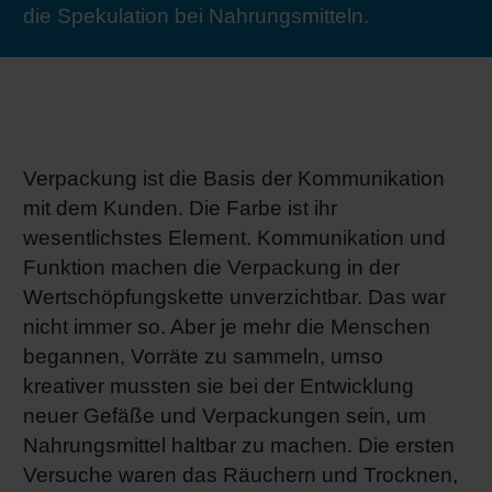
die Spekulation bei Nahrungsmitteln.
RETHINK PACKAGING
Bogenof
Standor
Ökolog
Schüler
WEBSEITEN
Tabakv
Bewerb
SPRACHE
Barrier
Verpackung ist die Basis der Kommunikation
mit dem Kunden. Die Farbe ist ihr
wesentlichstes Element. Kommunikation und
Wirtscha
Funktion machen die Verpackung in der
Wertschöpfungskette unverzichtbar. Das war
Konzept
nicht immer so. Aber je mehr die Menschen
begannen, Vorräte zu sammeln, umso
Umstieg
kreativer mussten sie bei der Entwicklung
neuer Gefäße und Verpackungen sein, um
Nahrungsmittel haltbar zu machen. Die ersten
Oberflä
Versuche waren das Räuchern und Trocknen,