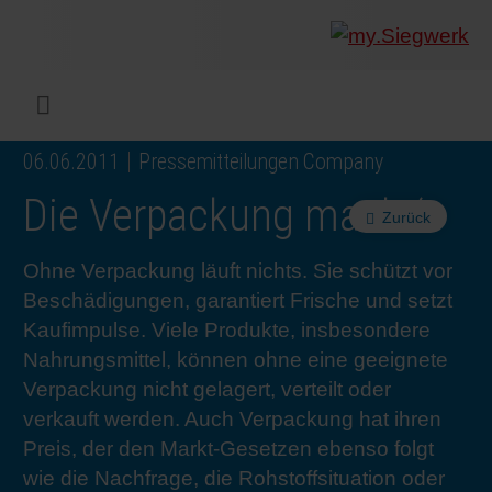
UNTERNEHMEN
Was wir
Digitald
Unser 
Siegwer
Lacke
Produk
Von Mul
Nachhal
Nachhal
Produkt
Arbeits
Service
Colorwe
Pressem
Karrier
Industr
Rethink
BERIC
ENGLI
Menü
06.06.2011
Pressemitteilungen Company
DRUCKFARBEN & LACKE
Flexibl
Untern
Compli
Märkte
Druckfa
Toolbox
Betrieb
Sichers
Digital 
Colorw
Presseb
Warum 
Industr
Wie wir
KUNDE
DEUTS
Die Verpackung macht‘s
Zurück
NACHHALTIGKEIT
Liquid 
Zahlen 
Abfallr
Beratu
Messen
Fachkrä
Fachkra
In den 
INK S
Ohne Verpackung läuft nichts. Sie schützt vor
Beschädigungen, garantiert Frische und setzt
SERVICES
Narrow
Group 
Deinkin
Mensch
CO2-Fu
Schulu
Einblick
Unsere
SIEGW
Kaufimpulse. Viele Produkte, insbesondere
Nahrungsmittel, können ohne eine geeignete
NEWS & MEDIEN
Papier 
Geschi
PET-Rec
Zertifiz
Corpora
Technis
Podcast
Ausbild
Unsere
Verpackung nicht gelagert, verteilt oder
verkauft werden. Auch Verpackung hat ihren
KARRIERE
Printme
Siegwer
Gedruck
Mitglie
Colorwe
Studier
Die Zuk
Preis, der den Markt-Gesetzen ebenso folgt
wie die Nachfrage, die Rohstoffsituation oder