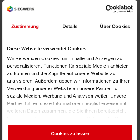
RETHINK PACKAGING
Bogenof
Standor
Ökolog
Schüler
WEBSEITEN
Zustimmung
Details
Über Cookies
- Drucken Sie Sleeves?
Tabakv
Bewerb
- Neu: wasserbasierende Flexofarben "LM"
SPRACHE
- Qualität und Zuverlässigkeit mit Siegwerk-
Barrier
Diese Webseite verwendet Cookies
Farben
Wir verwenden Cookies, um Inhalte und Anzeigen zu
- Kostensteigerung bei Rohmaterialien
personalisieren, Funktionen für soziale Medien anbieten
Wirtscha
- Ein optimaler Überdrucklack
zu können und die Zugriffe auf unsere Website zu
analysieren. Außerdem geben wir Informationen zu Ihrer
Verwendung unserer Website an unsere Partner für
Konzept
soziale Medien, Werbung und Analysen weiter. Unsere
Partner führen diese Informationen möglicherweise mit
Umstieg
weiteren Daten zusammen, die Sie ihnen bereitgestellt
Medienkontakt
haben oder die sie im Rahmen Ihrer Nutzung der Dienste
gesammelt haben. Sie geben Einwilligung zu unseren
Oberflä
Nathalie Müller-Samson
Cookies, wenn Sie unsere Webseite weiterhin nutzen.
Cookies zulassen
+49 162 200 2727