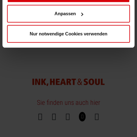
Shrink 
Anpassen
Erdöl-f
Nur notwendige Cookies verwenden
Sie finden uns auch hier