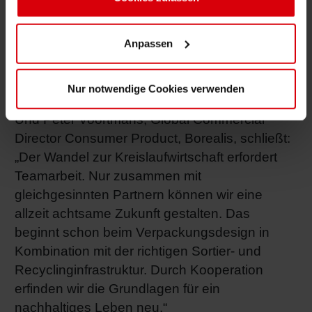
Designanforderungen einer
Kosmetikverpackung mit voller Zirkularität zu
Anpassen
vereinen. Wir sind sehr stolz auf diesen Erfolg
und hoffen, dass dies unsere Kollegen in der
Branche zur Nachahmung motiviert.“
Nur notwendige Cookies verwenden
Und Peter Voortmans, Global Commercial
Director Consumer Product, Borealis, schließt:
„Der Wandel zur Kreislaufwirtschaft erfordert
Teamarbeit. Nur zusammen mit
gleichgesinnten Partnern können wir eine
allzeit achtsame Zukunft gestalten. Das
beginnt schon beim Verpackungsdesign in
Kombination mit der richtigen Sortier- und
Recyclinginfrastruktur. Durch Kooperation
erfinden wir die Grundlagen für ein
nachhaltiges Leben neu.“