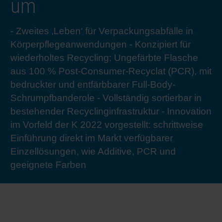
um
RETHINK PACKAGING
Bogenof
Standor
Ökolog
Schüler
- Zweites ‚Leben‘ für Verpackungsabfälle in
WEBSEITEN
Tabakv
Bewerb
Körperpflegeanwendungen - Konzipiert für
wiederholtes Recycling: Ungefärbte Flasche
SPRACHE
aus 100 % Post-Consumer-Recyclat (PCR), mit
Barrier
bedruckter und entfärbbarer Full-Body-
Schrumpfbanderole - Vollständig sortierbar in
Wirtscha
bestehender Recyclinginfrastruktur - Innovation
im Vorfeld der K 2022 vorgestellt: schrittweise
Einführung direkt im Markt verfügbarer
Konzept
Einzellösungen, wie Additive, PCR und
geeignete Farben
Umstieg
Oberflä