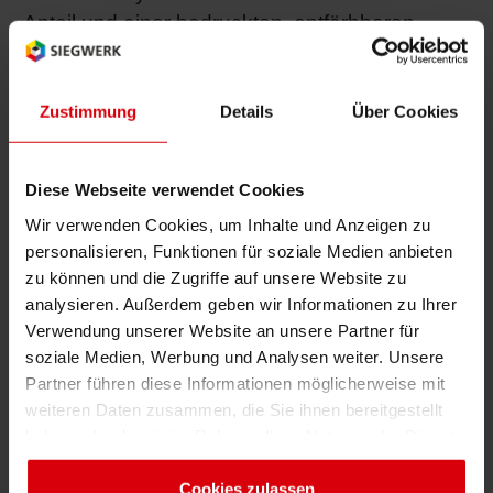
Anteil und einer bedruckten, entfärbbaren
Schrumpfbanderole rund um den gesamten
Flaschenkörper. Alle Materialien sind komplett
recycelbar, können wiedergewonnen und für
Zustimmung
Details
Über Cookies
die gleiche hochwertige Anwendung
wiederverwendet werden.
Diese Webseite verwendet Cookies
Stefan Rüster, Verpackungsexperte bei
Wir verwenden Cookies, um Inhalte und Anzeigen zu
Beiersdorf, führt fort: „Wir verfolgen eine
personalisieren, Funktionen für soziale Medien anbieten
ehrgeizige Nachhaltigkeitsagenda,
zu können und die Zugriffe auf unsere Website zu
analysieren. Außerdem geben wir Informationen zu Ihrer
einschließlich der Vision komplett zirkulärer
Verwendung unserer Website an unsere Partner für
Ressourcen. Die Design4Circularity-
soziale Medien, Werbung und Analysen weiter. Unsere
Verpackungslösung ist richtungsweisend für
Partner führen diese Informationen möglicherweise mit
künftige Kosmetikanwendungen. Dank der
weiteren Daten zusammen, die Sie ihnen bereitgestellt
intensiven Anstrengungen und der
haben oder die sie im Rahmen Ihrer Nutzung der Dienste
Innovationskraft aller beteiligten Partner ist es
gesammelt haben. Sie geben Einwilligung zu unseren
uns gelungen, die hohen
Cookies, wenn Sie unsere Webseite weiterhin nutzen.
Cookies zulassen