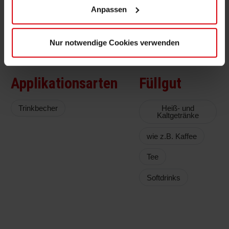
Anteil an nachwachsenden Rohstoffen
Anpassen
UNILAC
:
wasserbasierte Überdrucklacke
Nur notwendige Cookies verwenden
Applikationsarten
Füllgut
Trinkbecher
Heiß- und
Kaltgetränke
wie z.B. Kaffee
Tee
Softdrinks