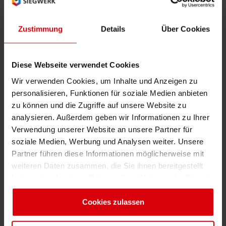
Vorteile der Lösung
Shrink 
Aufgrund der hervorragenden Abriebfestigkeit
Zustimmung
Details
Über Cookies
der Farbe ist kein Überdrucklack erforderlich
Erdöl-f
Lebensmitteltauglichkeit: geruchsarm und
Diese Webseite verwendet Cookies
migrationsarm
Wir verwenden Cookies, um Inhalte und Anzeigen zu
Hohe Beständigkeit gegenüber Fetten, Säuren
personalisieren, Funktionen für soziale Medien anbieten
und anderen Lebensmittelbestandteilen
zu können und die Zugriffe auf unsere Website zu
analysieren. Außerdem geben wir Informationen zu Ihrer
Druckfarbensysteme & Lacke
Verwendung unserer Website an unsere Partner für
UNIBASE
:
hochkonzentrierte Farbkonzentrate
soziale Medien, Werbung und Analysen weiter. Unsere
Partner führen diese Informationen möglicherweise mit
UNICUP
:
wasserbasierte Farbserie, speziell
weiteren Daten zusammen, die Sie ihnen bereitgestellt
entwickelt für Trinkbecher für Heiß- und
haben oder die sie im Rahmen Ihrer Nutzung der Dienste
Kaltgetränke
gesammelt haben. Sie geben Einwilligung zu unseren
Cookies, wenn Sie unsere Webseite weiterhin nutzen.
Cookies zulassen
UniNATURE
:
neueste Generation von
wasserbasierten Verschnitten mit sehr hohem