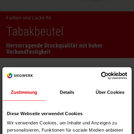
RETHINK PACKAGING
Bogenof
Standor
Ökolog
Schüler
Farben und Lacke für
WEBSEITEN
Tabakv
Bewerb
Tabakbeutel
SPRACHE
Hervorragende Druckqualität mit hoher
Barrier
Verbundfestigkeit
Wirtscha
Technologien
Konzept
Zustimmung
Details
Über Cookies
Umstieg
Gravure
Inkjet
Diese Webseite verwendet Cookies
Wir verwenden Cookies, um Inhalte und Anzeigen zu
Oberflä
Vorteile der Lösung
personalisieren, Funktionen für soziale Medien anbieten