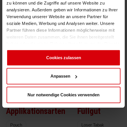
zu können und die Zugriffe auf unsere Website zu
Sehr geringe Geruchsentwicklung und geringe
Shrink 
analysieren. Außerdem geben wir Informationen zu Ihrer
Migrationseigenschaften zur Einhaltung der
Verwendung unserer Website an unsere Partner für
Tabakbestimmungen
soziale Medien, Werbung und Analysen weiter. Unsere
Erdöl-f
Partner führen diese Informationen möglicherweise mit
Optimale Druckgeschwindigkeit für hoch
weiteren Daten zusammen, die Sie ihnen bereitgestellt
effiziente Druckproduktion
haben oder die sie im Rahmen Ihrer Nutzung der Dienste
gesammelt haben. Sie geben Einwilligung zu unseren
Herausragende technische Eigenschaften
Cookies, wenn Sie unsere Webseite weiterhin nutzen.
Cookies zulassen
Druckfarbsystem
Druckfarbe: Verschiedene NC, PV & VL
Anpassen
Druckfarbsysteme
Nur notwendige Cookies verwenden
Applikationsarten
Füllgut
Pouch
Loser Tabak