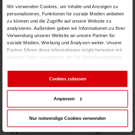
Gravure
Inkjet
Wir verwenden Cookies, um Inhalte und Anzeigen zu
Shrink 
personalisieren, Funktionen für soziale Medien anbieten
zu können und die Zugriffe auf unsere Website zu
Vorteile der Lösung
analysieren. Außerdem geben wir Informationen zu Ihrer
Erdöl-f
Hervorragende Barriere Eigenschaften zur
Verwendung unserer Website an unsere Partner für
Verlängerung der Produkthaltbarkeit
soziale Medien, Werbung und Analysen weiter. Unsere
Partner führen diese Informationen möglicherweise mit
Sehr gute Beständigkeit beim Sterilisieren und
weiteren Daten zusammen, die Sie ihnen bereitgestellt
in der Heißabfüllung
haben oder die sie im Rahmen Ihrer Nutzung der Dienste
gesammelt haben. Sie geben Einwilligung zu unseren
Druckfarbsystem
Cookies, wenn Sie unsere Webseite weiterhin nutzen.
Cookies zulassen
Überdrucklack: 2K OPV
Druckfarbe: PV
Anpassen
Nur notwendige Cookies verwenden
Applikationsarten
Füllgut