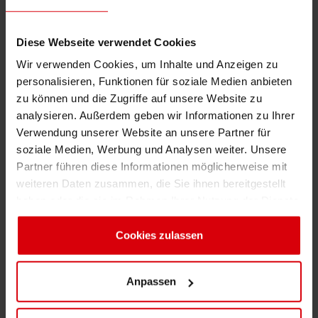
Technologien
Shrink 
Diese Webseite verwendet Cookies
Wir verwenden Cookies, um Inhalte und Anzeigen zu
Erdöl-f
Flexo
Sheetfed
personalisieren, Funktionen für soziale Medien anbieten
zu können und die Zugriffe auf unsere Website zu
Vorteile der Lösung
analysieren. Außerdem geben wir Informationen zu Ihrer
Verwendung unserer Website an unsere Partner für
Hervorragende Druckeigenschaften
soziale Medien, Werbung und Analysen weiter. Unsere
Partner führen diese Informationen möglicherweise mit
Hohe Druckgeschwindigkeit über 350 m/min
weiteren Daten zusammen, die Sie ihnen bereitgestellt
auch auf sehr dünnem Recyclingpapier
haben oder die sie im Rahmen Ihrer Nutzung der Dienste
Sehr gutes Reinigungsverhalten
gesammelt haben. Sie geben Einwilligung zu unseren
Cookies, wenn Sie unsere Webseite weiterhin nutzen.
Cookies zulassen
Hohe Lichtechtheit ist optional möglich,
leuchtende Farben und einfacher Druck auf
Anpassen
metallisiertem Papier möglich
Druckfarbensysteme & Blending