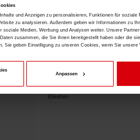
Cookies
Shrink Sleeve Technology
Unterstützung der Laugendurch
nhalte und Anzeigen zu personalisieren, Funktionen für soziale
Website zu analysieren. Außerdem geben wir Informationen zu I
Druckfarbsystem
Erdöl-freie Druckfarben: Eco Inks
r soziale Medien, Werbung und Analysen weiter. Unsere Partner
Druckfrabe: NC
 Daten zusammen, die Sie ihnen bereitgestellt haben oder die s
. Sie geben Einwilligung zu unseren Cookies, wenn Sie unsere 
ies
Anpassen
Applikationsarten
Etiketten