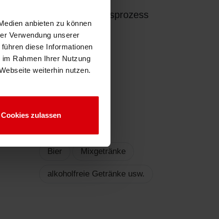
lässigkeit beim Reinigungsprozess
 Medien anbieten zu können
hrer Verwendung unserer
 führen diese Informationen
ie im Rahmen Ihrer Nutzung
Webseite weiterhin nutzen.
Cookies zulassen
Füllgut
Bier
Mixgetränke
alkoholfreie Getränke usw.