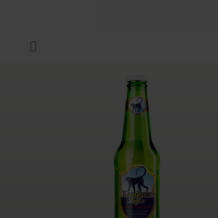
UNTERNEHMEN
Menü
DRUCKFARBEN & LACKE
NACHHALTIGKEIT
SERVICES
NEWS & MEDIEN
KARRIERE