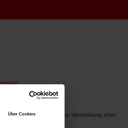
heetfed
Über Cookies
sbluten der Druckfarben zur Vermeidung einer
n Waschwassers