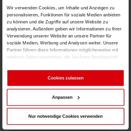
Vorteile der Lösung
Wir verwenden Cookies, um Inhalte und Anzeigen zu
Shrink 
Druckfarben mit hoher Abriebfestigkeit
personalisieren, Funktionen für soziale Medien anbieten
zu können und die Zugriffe auf unsere Website zu
Geringer Toluol Gehalt
Erdöl-f
analysieren. Außerdem geben wir Informationen zu Ihrer
Verwendung unserer Website an unsere Partner für
Druckfarben und Verschnitte für höchst
soziale Medien, Werbung und Analysen weiter. Unsere
wirtschaftliche Effizienz
Partner führen diese Informationen möglicherweise mit
Druckfarbsystem
weiteren Daten zusammen, die Sie ihnen bereitgestellt
Druckfarbe: Standard & hochpigmentierte
haben oder die sie im Rahmen Ihrer Nutzung der Dienste
gesammelt haben. Sie geben Einwilligung zu unseren
Serien welche, den Prozess-Standard-
Cookies, wenn Sie unsere Webseite weiterhin nutzen.
Cookies zulassen
Tiefdruck PSR V2 erfüllen
Verschnitte für verschiedene Anwendungen:
Anpassen
Hohe Laufleistung, Hochglanz- oder Matt-Effekt
oder gegen Wegschlagen
Nur notwendige Cookies verwenden
Speziallack: Duftlack