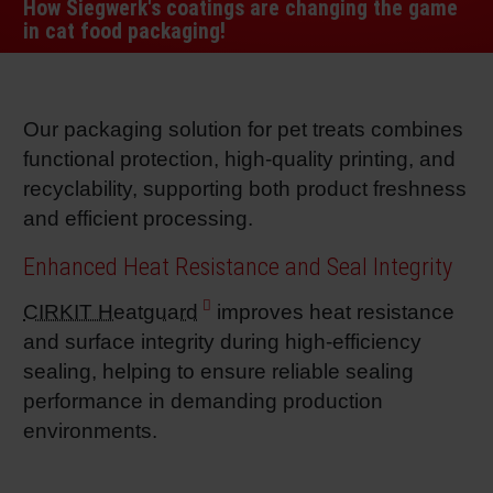
How Siegwerk's coatings are changing the game
RETHINK PACKAGING
Bogenof
Standor
Ökolog
Schüler
in cat food packaging!
WEBSEITEN
Tabakv
Bewerb
Our packaging solution for pet treats combines
SPRACHE
functional protection, high‑quality printing, and
Barrier
recyclability, supporting both product freshness
and efficient processing.
Wirtscha
Enhanced Heat Resistance and Seal Integrity
CIRKIT Heatguard
improves heat resistance
Konzept
and surface integrity during high‑efficiency
sealing, helping to ensure reliable sealing
Umstieg
performance in demanding production
environments.
Oberflä