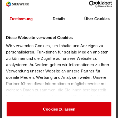
The packaging is based on a fully recyclable
Mono
PP
structure, designed to maintain:
Zustimmung
Details
Über Cookies
Package integrity
Filling machine performance
Diese Webseite verwendet Cookies
Barrier performance
Wir verwenden Cookies, um Inhalte und Anzeigen zu
personalisieren, Funktionen für soziale Medien anbieten
Thanks to high material efficiency, printed
zu können und die Zugriffe auf unsere Website zu
functional coatings, and low coating‑weight
analysieren. Außerdem geben wir Informationen zu Ihrer
lamination adhesives, up to 95% PP content
Verwendung unserer Website an unsere Partner für
can be achieved.
soziale Medien, Werbung und Analysen weiter. Unsere
Partner führen diese Informationen möglicherweise mit
weiteren Daten zusammen, die Sie ihnen bereitgestellt
haben oder die sie im Rahmen Ihrer Nutzung der Dienste
gesammelt haben. Sie geben Einwilligung zu unseren
Cookies, wenn Sie unsere Webseite weiterhin nutzen.
Cookies zulassen