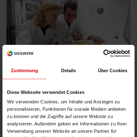
Wir entwickeln nicht nur kundenspezifische
Farben und Lacke, sondern bieten auch
unterstützende Dienstleistungen rund um den
Zustimmung
Details
Über Cookies
Druck und die Verarbeitung von Verpackungen
an. Denn wir können nur erfolgreich sein, wenn
unsere Kunden erfolgreich sind.
Diese Webseite verwendet Cookies
Wir verwenden Cookies, um Inhalte und Anzeigen zu
Mehr erfahren
personalisieren, Funktionen für soziale Medien anbieten
zu können und die Zugriffe auf unsere Website zu
analysieren. Außerdem geben wir Informationen zu Ihrer
Verwendung unserer Website an unsere Partner für