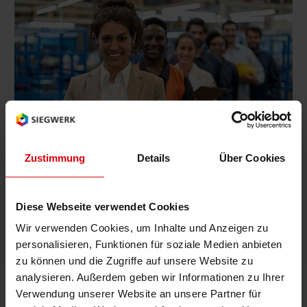
Eine Karriere bei Siegwerk ist Ihr Weg, die Welt
positiv zu beeinflussen. Werden Sie Teil des
Teams und helfen Sie uns dabei die Zukunft
Zustimmung
Details
Über Cookies
etwas nachhaltiger zu gestalten. Kommen Sie
zu uns und unterstützen Sie uns dabei. Mit
Herz.
Diese Webseite verwendet Cookies
Wir verwenden Cookies, um Inhalte und Anzeigen zu
Mehr erfahren
Kontaktieren Sie uns
personalisieren, Funktionen für soziale Medien anbieten
zu können und die Zugriffe auf unsere Website zu
Zu den Stellenanzeigen
analysieren. Außerdem geben wir Informationen zu Ihrer
Verwendung unserer Website an unsere Partner für